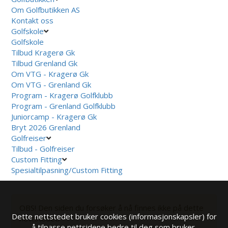
Om Golfbutikken AS
Kontakt oss
Golfskole
Golfskole
Tilbud Kragerø Gk
Tilbud Grenland Gk
Om VTG - Kragerø Gk
Om VTG - Grenland Gk
Program - Kragerø Golfklubb
Program - Grenland Golfklubb
Juniorcamp - Kragerø Gk
Bryt 2026 Grenland
Golfreiser
Tilbud - Golfreiser
Custom Fitting
Spesialtilpasning/Custom Fitting
OBS! Den siden du forsøker å nå finnes ikke på dette
Dette nettstedet bruker cookies (informasjonskapsler) for
nettstedet.
å tilpasse nettsidene bedre til deg som bruker.