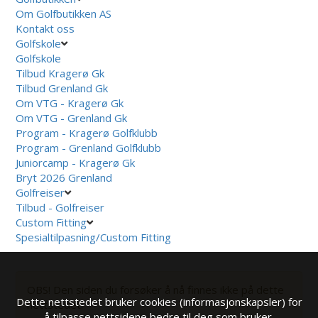
Om Golfbutikken AS
Kontakt oss
Golfskole
Golfskole
Tilbud Kragerø Gk
Tilbud Grenland Gk
Om VTG - Kragerø Gk
Om VTG - Grenland Gk
Program - Kragerø Golfklubb
Program - Grenland Golfklubb
Juniorcamp - Kragerø Gk
Bryt 2026 Grenland
Golfreiser
Tilbud - Golfreiser
Custom Fitting
Spesialtilpasning/Custom Fitting
OBS! Den siden du forsøker å nå finnes ikke på dette
Dette nettstedet bruker cookies (informasjonskapsler) for
nettstedet.
å tilpasse nettsidene bedre til deg som bruker.