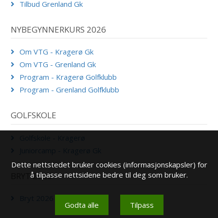
Tilbud Grenland Gk
NYBEGYNNERKURS 2026
Om VTG - Kragerø Gk
Om VTG - Grenland Gk
Program - Kragerø Golfklubb
Program - Grenland Golfklubb
GOLFSKOLE
Golfskole - Kragerø
Juniorcamp - Kragerø Gk
Dette nettstedet bruker cookies (informasjonskapsler) for
å tilpasse nettsidene bedre til deg som bruker.
BRYT 2026
Bryt 2026 Grenland
Godta alle
Tilpass